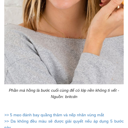
Phần má hồng là bước cuối cùng để có lớp nền không tì vết -
Nguồn: britcdn
>>
5 mẹo đánh bay quầng thâm và nếp nhăn vùng mắt
>> Da không đều màu sẽ được giải quyết nếu áp dụng 5 bước
này