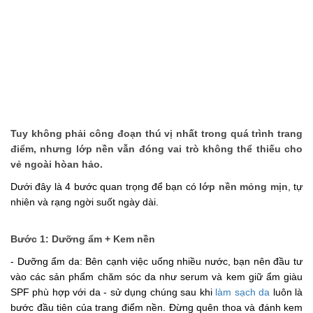
Những bí quyết làm đẹp truyền miệng nên
ngừng tin tưởng
Những món ăn vặt không thể bỏ qua khi đến
Thái Lan
Biến tấu các món ăn ngon từ mì gói
Mẹo làm đẹp đơn giản từ phấn rôm
Mẹo đơn giản khử mùi hôi cho tủ lạnh
Tuy không phải công đoạn thú vị nhất trong quá trình trang
điểm, nhưng lớp nền vẫn đóng vai trò không thể thiếu cho
Mẹo dưỡng lông mi cong dài nhanh chóng
vẻ ngoài hòan hảo.
Dưới đây là 4 bước quan trọng
để bạn có
lớp nền mỏng mịn
, tự
nhiên và rạng ngời suốt ngày dài.
Bước 1: Dưỡng ẩm + Kem nền
- Dưỡng ẩm da: Bên cạnh việc uống nhiều nước, bạn nên đầu tư
vào các sản phẩm chăm sóc da như serum và kem giữ ẩm giàu
SPF phù hợp với da - sử dụng chúng sau khi
làm sạch da
luôn là
bước đầu tiên của trang điểm nền. Đừng quên thoa và đánh kem