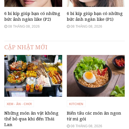
6 bí kíp giúp bạn có những
6 bí kíp giúp bạn có những
bức ảnh ngàn like (P2)
bức ảnh ngàn like (P1)
08 THÁNG 08, 2026
08 THÁNG 08, 2026
CẬP NHẬT MỚI
XEM - ĂN - CHƠI
KITCHEN
Những món ăn vặt không
Biến tấu các món ăn ngon
thể bỏ qua khi đến Thái
từ mì gói
Lan
08 THÁNG 08, 2026