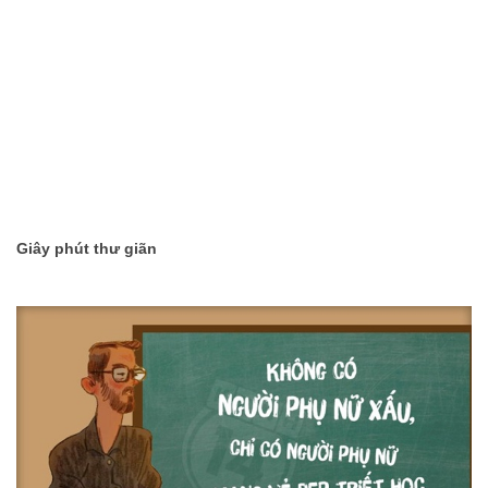
thể nhịn cười
Đánh bay mụn nhanh chóng với các nguyên
liệu tự nhiên tại nhà
Phải chăng hạnh phúc là phải hy sinh?
Những bí quyết làm đẹp truyền miệng nên
ngừng tin tưởng
Những món ăn vặt không thể bỏ qua khi đến
Thái Lan
Giây phút thư giãn