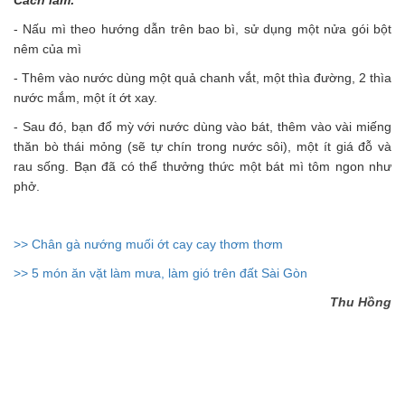
Cách làm:
- Nấu mì theo hướng dẫn trên bao bì, sử dụng một nửa gói bột
nêm
của mì
- Thêm vào nước dùng một quả chanh vắt, một thìa đường, 2 thìa
nước mắm, một ít ớt xay.
- Sau đó, bạn đổ mỳ với nước dùng vào bát, thêm vào vài miếng
thăn bò thái mỏng (sẽ tự chín trong nước sôi),
một ít
giá đỗ và
rau sống.
B
ạn đã có
thể thưởng thức
một bát mì tôm ngon như
phở.
>> Chân gà nướng muối ớt cay cay thơm thơm
>> 5 món ăn vặt làm mưa, làm gió trên đất Sài Gòn
Thu Hồng