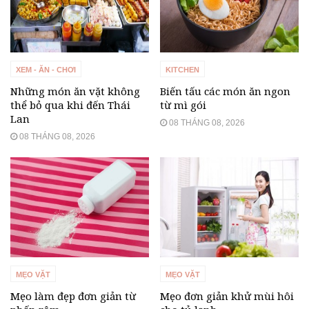
XEM - ĂN - CHƠI
KITCHEN
Những món ăn vặt không
Biến tấu các món ăn ngon
thể bỏ qua khi đến Thái
từ mì gói
Lan
08 THÁNG 08, 2026
08 THÁNG 08, 2026
MẸO VẶT
MẸO VẶT
Mẹo làm đẹp đơn giản từ
Mẹo đơn giản khử mùi hôi