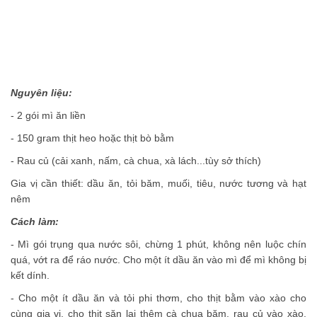
Nguyên liệu:
- 2 gói mì ăn liền
- 150 gram thịt heo hoặc thịt bò bằm
- Rau củ (cải xanh, nấm, cà chua, xà lách...tùy sở thích)
Gia vị cần thiết: dầu ăn, tỏi băm, muối, tiêu, nước tương và hạt
nêm
Cách làm:
- Mì gói trụng qua nước sôi, chừng 1 phút, không nên luộc chín
quá, vớt ra để ráo nước. Cho một ít dầu ăn vào mì để mì không bị
kết dính.
- Cho một ít dầu ăn và tỏi phi thơm, cho thịt bằm vào xào cho
cùng gia vị, cho thịt săn lại thêm cà chua băm, rau củ vào xào.