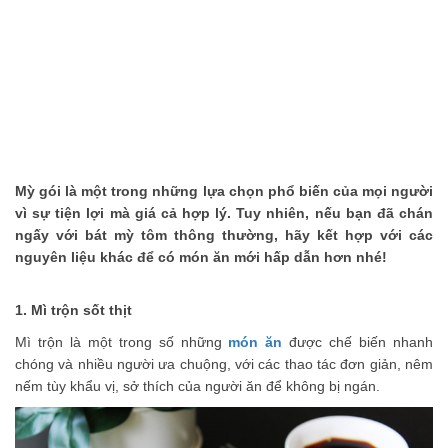
thể nhịn cười
Đánh bay mụn nhanh chóng với các nguyên
liệu tự nhiên tại nhà
Phải chăng hạnh phúc là phải hy sinh?
Những bí quyết làm đẹp truyền miệng nên
ngừng tin tưởng
Những món ăn vặt không thể bỏ qua khi đến
Mỳ gói là một trong những lựa chọn phổ biến của mọi người
vì sự tiện lợi mà giá cả hợp lý. Tuy nhiên, nếu bạn đã chán
Thái Lan
ngấy với bát mỳ tôm thông thường, hãy kết hợp với các
nguyên liệu khác để có món ăn mới hấp dẫn hơn nhé!
1. Mì trộn sốt thịt
Mì trộn là một trong số những
món ăn
được chế biến nhanh
chóng và nhiều người ưa chuộng, với các thao tác đơn giản, nêm
nếm tùy khẩu vị, sở thích của người ăn để không bị ngán.