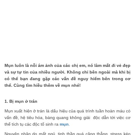
thể nhịn cười
Đánh bay mụn nhanh chóng với các nguyên
liệu tự nhiên tại nhà
Phải chăng hạnh phúc là phải hy sinh?
Những bí quyết làm đẹp truyền miệng nên
ngừng tin tưởng
Những món ăn vặt không thể bỏ qua khi đến
Mụn luôn là nỗi ám ảnh của các chị em, nó làm mất đi vẻ đẹp
Thái Lan
và sự tự tin của nhiều người. Không chỉ bên ngoài mà khi bị
có thể bạn đang gặp các vấn đề nguy hiểm bên trong cơ
thể. Cùng tìm hiều thêm về mụn nhé!
1. Bị mụn ở trán
Mụn xuất hiện ở trán là dấu hiệu của quá trình tuần hoàn máu có
vấn đề, hệ tiêu hóa, bàng quang không giải độc dẫn tới việc cơ
thể tích tụ các độc tố sinh ra
mụn
.
Nguyên nhân do mất ngủ, tinh thần quá căng thẳng, stress kéo