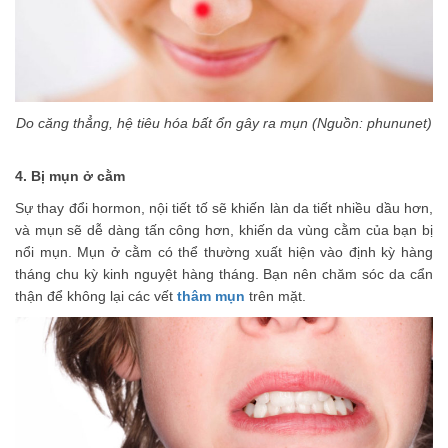
Do căng thẳng, hệ tiêu hóa bất ổn gây ra mụn (Nguồn: phununet)
4. Bị mụn ở cằm
Sự thay đổi hormon, nội tiết tố sẽ khiến làn da tiết nhiều dầu hơn,
và mụn sẽ dễ dàng tấn công hơn, khiến da vùng cằm của bạn bị
nổi mụn. Mụn ở cằm có thể thường xuất hiện vào định kỳ hàng
tháng chu kỳ kinh nguyệt hàng tháng. Bạn nên chăm sóc da cẩn
thận để không lại các vết
thâm mụn
trên mặt.