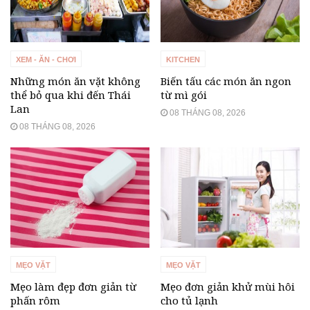
XEM - ĂN - CHƠI
KITCHEN
Những món ăn vặt không
Biến tấu các món ăn ngon
thể bỏ qua khi đến Thái
từ mì gói
Lan
08 THÁNG 08, 2026
08 THÁNG 08, 2026
MẸO VẶT
MẸO VẶT
Mẹo làm đẹp đơn giản từ
Mẹo đơn giản khử mùi hôi
phấn rôm
cho tủ lạnh