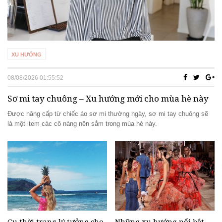
thể nhịn cười
Đánh bay mụn nhanh chóng với các nguyên
liệu tự nhiên tại nhà
Phải chăng hạnh phúc là phải hy sinh?
XU HƯỚNG
Những bí quyết làm đẹp truyền miệng nên
ngừng tin tưởng
08/08/2026 01:55:52
Những món ăn vặt không thể bỏ qua khi đến
Sơ mi tay chuông – Xu hướng mới cho mùa hè này
Thái Lan
Được nâng cấp từ chiếc áo sơ mi thường ngày, sơ mi tay chuông sẽ
là một item các cô nàng nên sắm trong mùa hè này.
Gu thời trang lý tưởng cho
Những xu hướng nổi bật