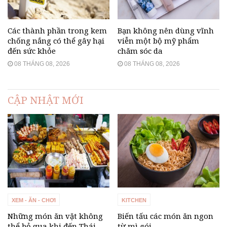
Các thành phần trong kem
Bạn không nên dùng vĩnh
chống nắng có thể gây hại
viễn một bộ mỹ phẩm
đến sức khỏe
chăm sóc da
08 THÁNG 08, 2026
08 THÁNG 08, 2026
CẬP NHẬT MỚI
XEM - ĂN - CHƠI
KITCHEN
Những món ăn vặt không
Biến tấu các món ăn ngon
thể bỏ qua khi đến Thái
từ mì gói