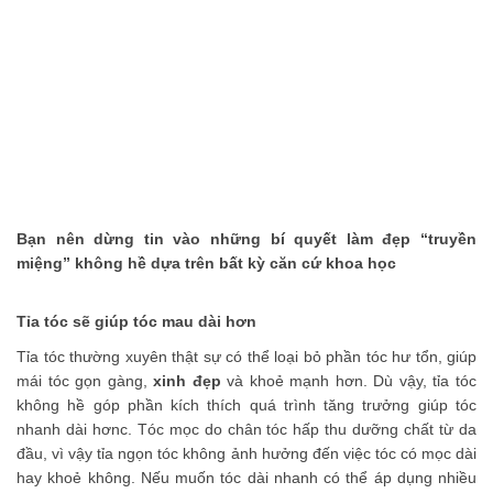
thể nhịn cười
Đánh bay mụn nhanh chóng với các nguyên
liệu tự nhiên tại nhà
Phải chăng hạnh phúc là phải hy sinh?
Những bí quyết làm đẹp truyền miệng nên
ngừng tin tưởng
Những món ăn vặt không thể bỏ qua khi đến
Bạn nên dừng tin vào những bí quyết làm đẹp “truyền
Thái Lan
miệng” không hề dựa trên bất kỳ căn cứ khoa học
Tỉa tóc sẽ giúp tóc mau dài hơn
Tỉa tóc thường xuyên thật sự có thể loại bỏ phần tóc hư tổn, giúp
mái tóc gọn gàng,
xinh đẹp
và khoẻ mạnh hơn. Dù vậy, tỉa tóc
không hề góp phần kích thích quá trình tăng trưởng giúp tóc
nhanh dài hơnc. Tóc mọc do chân tóc hấp thu dưỡng chất từ da
đầu, vì vậy tỉa ngọn tóc không ảnh hưởng đến việc tóc có mọc dài
hay khoẻ không. Nếu muốn tóc dài nhanh có thể áp dụng nhiều