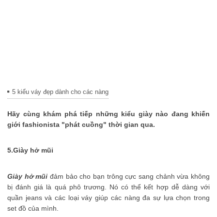
thể nhịn cười
Đánh bay mụn nhanh chóng với các nguyên
liệu tự nhiên tại nhà
Phải chăng hạnh phúc là phải hy sinh?
Những bí quyết làm đẹp truyền miệng nên
ngừng tin tưởng
Những món ăn vặt không thể bỏ qua khi đến
5 kiểu váy đẹp dành cho các nàng
Thái Lan
Hãy cùng khám phá tiếp những kiểu giày nào đang khiến
giới fashionista "phát cuồng" thời gian qua.
5.
Giày hở mũi
Giày hở mũi
đảm bảo cho bạn trông cực sang chảnh vừa không
bị đánh giá là quá phô trương. Nó có thể kết hợp dễ dàng với
quần jeans và các loại váy giúp các nàng đa sự lựa chọn trong
set đồ của mình.