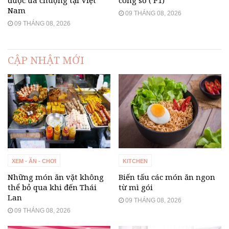
Nam
09 THÁNG 08, 2026
09 THÁNG 08, 2026
CẬP NHẬT MỚI
XEM - ĂN - CHƠI
KITCHEN
Những món ăn vặt không
Biến tấu các món ăn ngon
thể bỏ qua khi đến Thái
từ mì gói
Lan
09 THÁNG 08, 2026
09 THÁNG 08, 2026