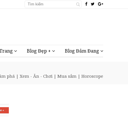
 Trang
Blog Đẹp +
Blog Đảm Đang
hám phá
|
Xem - Ăn - Chơi
|
Mua sắm
|
Horoscope