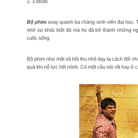
Những món ăn vặt không thể bỏ qua khi đến Thái Lan
1. 3 Idiots
Bộ phim
xoay quanh ba chàng sinh viên đại học. 
nhờ sự khác biệt đó mà họ đã trở thành những ng
cuộc sống.
Bộ phim như một xã hội thu nhỏ dạy ta cách đối nhâ
quả khi nỗ lực hết mình. Có một câu nói rất hay ở 