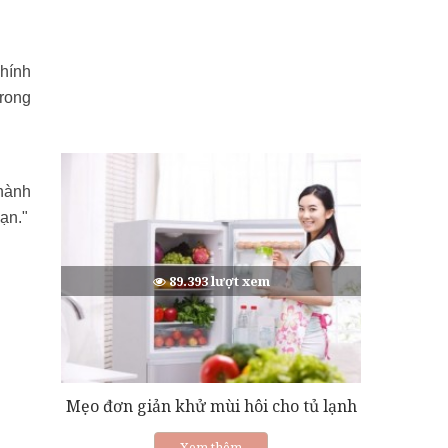
chính
trong
thành
ạn."
89.393 lượt xem
Mẹo đơn giản khử mùi hôi cho tủ lạnh
Xem thêm