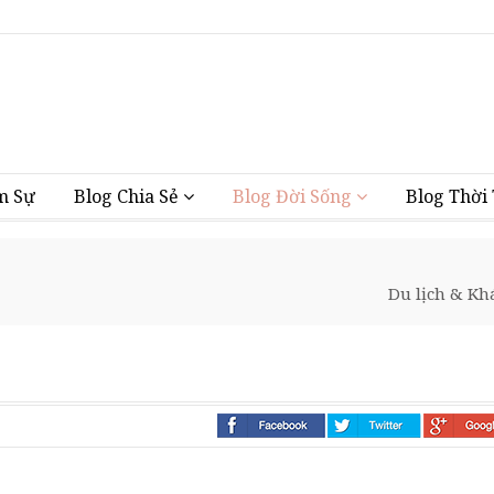
Vũng Tàu
m Sự
Blog Chia Sẻ
Blog Đời Sống
Blog Thời
Du lịch & K
i nhà