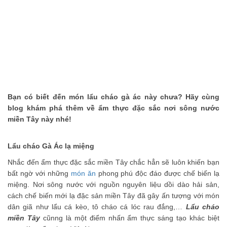
thể nhịn cười
Đánh bay mụn nhanh chóng với các nguyên
liệu tự nhiên tại nhà
Phải chăng hạnh phúc là phải hy sinh?
Những bí quyết làm đẹp truyền miệng nên
ngừng tin tưởng
Những món ăn vặt không thể bỏ qua khi đến
Bạn có biết đến món lẩu cháo gà ác này chưa? Hãy cùng
blog khám phá thêm về ẩm thực đặc sắc nơi sông nước
Thái Lan
miền Tây này nhé!
Lẩu cháo Gà Ác lạ miệng
Nhắc đến ẩm thực đặc sắc miền Tây chắc hẳn sẽ luôn khiến bạn
bất ngờ với những
món ăn
phong phú độc đáo được chế biến lạ
miệng. Nơi sông nước với nguồn nguyên liệu dồi dào hải sản,
cách chế biến mới lạ đặc sản miền Tây đã gây ấn tượng với món
dân giã như lẩu cá kèo, tô cháo cá lóc rau đắng,…
Lẩu cháo
miền Tây
cũnng là một điểm nhấn ẩm thực sáng tạo khác biệt