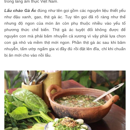
trong làng ẩm thực Việt Nam.
Lẩu cháo Gà Ác
đúng như tên gọi gồm các nguyên liệu thiết yếu
như đậu xanh, gạo, thịt gà ác. Tuy tên gọi đã rõ ràng như thế
nhưng độ ngon của món ăn còn phụ thuộc nhiều vào yếu tố
phương thức chế biến. Thịt gà ác tuyệt đối không được để
nguyên con mà phải băm nhuyễn cả xương vì vậy phải lựa chọn
con gà nhỏ và mềm thịt mới ngon. Phần thịt gà ác sau khi băm
nhuyễn, tẩm ướp ngấm gia vị đầy đủ rồi đặt lên đĩa, chỉ khi chuẩn
bị ăn mới cho vào nồi lẩu.