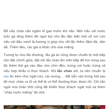
Để nấu cháo cần ngâm kĩ gạo trước khi nấu. Nên nấu với nước
luộc gà tăng thêm độ ngọt bùi cho lẩu đặc biệt một số nơi còn
nấu với đậu xanh là hương vị giúp cho nồi lẩu thêm đậm đà, dân
dã. Thêm tiêu, các gia vị khác cho vừa miệng.
Tương tự như lẩu thường, lẩu gà ác cũng được chuẩn bị một bếp
cồn đặt chính giữa, đặt nồi lẩu cháo lên trên bếp để hơi nóng sau
đó thêm thịt gà vào đảo cho chín đều, trứng cút hoặc trứng vịt
nếu hợp khẩu vị thực khách. Khi
lẩu cháo
sôi, ta nên chuẩn bị
rau
ăn kèm như ngải cứu, cải xoong,… đặt sẵn vào trong bát sau
đó múc cháo ra tô và thế là có thể thưởng thức được rồi. Chỉ cần
ngửi mùi cháo thôi cũng đã khiến thực khách ngát mũi và thèm
“chảy nước miếng” đó nhé.