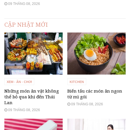
09 THÁNG 08, 2026
CẬP NHẬT MỚI
XEM - ĂN - CHƠI
KITCHEN
Những món ăn vặt không
Biến tấu các món ăn ngon
thể bỏ qua khi đến Thái
từ mì gói
Lan
09 THÁNG 08, 2026
09 THÁNG 08, 2026