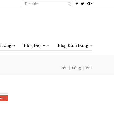
 Trang
Blog Đẹp +
Blog Đảm Đang
Yêu
|
Sống
|
Vui