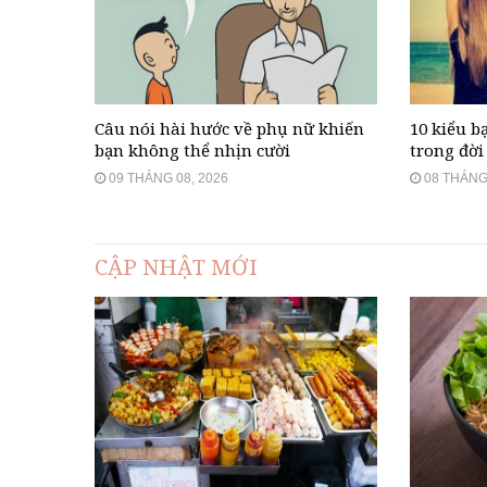
Câu nói hài hước về phụ nữ khiến
10 kiểu b
bạn không thể nhịn cười
trong đời 
09 THÁNG 08, 2026
08 THÁNG 
CẬP NHẬT MỚI