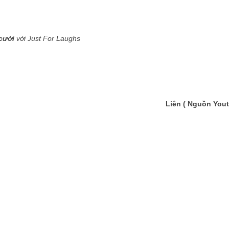
cười
với Just For Laughs
Liên ( Nguồn You