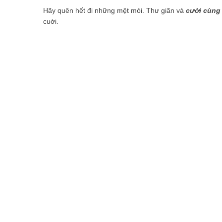
Những món ăn vặt không thể bỏ qua khi đến Thái Lan
Hãy quên hết đi những mệt mỏi. Thư giãn và
cười cùng
cuời.