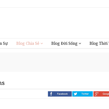
Vũng Tàu
m Sự
Blog Chia Sẻ
Blog Đời Sống
Blog Thời
hs
i nhà