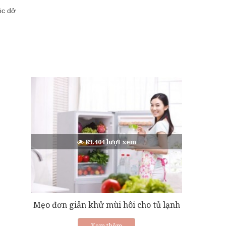
óc dở
89.404 lượt xem
Mẹo đơn giản khử mùi hôi cho tủ lạnh
Xem thêm