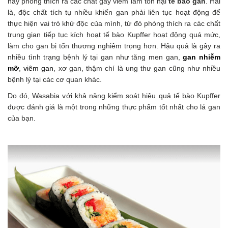
này phóng thích ra các chất gây viêm làm tổn hại
tế bào gan
. Hai
là, độc chất tích tụ nhiều khiến gan phải liên tục hoạt động để
thực hiện vai trò khử độc của mình, từ đó phóng thích ra các chất
trung gian tiếp tục kích hoạt tế bào Kupffer hoạt động quá mức,
làm cho gan bị tổn thương nghiêm trọng hơn. Hậu quả là gây ra
nhiều tình trạng bệnh lý tại gan như tăng men gan,
gan nhiễm
mỡ
,
viêm gan
, xơ gan, thậm chí là ung thư gan cũng như nhiều
bệnh lý tại các cơ quan khác.
Do đó, Wasabia với khả năng kiểm soát hiệu quả tế bào Kupffer
được đánh giá là một trong những thực phẩm tốt nhất cho lá gan
của bạn.