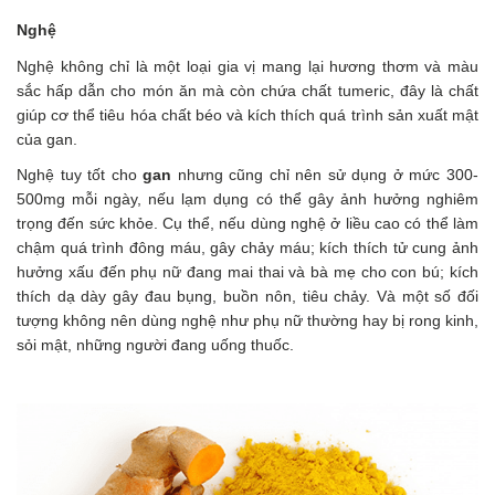
Nghệ
Nghệ không chỉ là một loại gia vị mang lại hương thơm và màu
sắc hấp dẫn cho món ăn mà còn chứa chất tumeric, đây là chất
giúp cơ thể tiêu hóa chất béo và kích thích quá trình sản xuất mật
của gan.
Nghệ tuy tốt cho
gan
nhưng cũng chỉ nên sử dụng ở mức 300-
500mg mỗi ngày, nếu lạm dụng có thể gây ảnh hưởng nghiêm
trọng đến sức khỏe. Cụ thể, nếu dùng nghệ ở liều cao có thể làm
chậm quá trình đông máu, gây chảy máu; kích thích tử cung ảnh
hưởng xấu đến phụ nữ đang mai thai và bà mẹ cho con bú; kích
thích dạ dày gây đau bụng, buồn nôn, tiêu chảy. Và một số đối
tượng không nên dùng nghệ như phụ nữ thường hay bị rong kinh,
sỏi mật, những người đang uống thuốc.