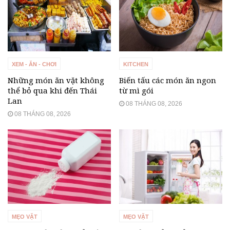
XEM - ĂN - CHƠI
KITCHEN
Những món ăn vặt không
Biến tấu các món ăn ngon
thể bỏ qua khi đến Thái
từ mì gói
Lan
08 THÁNG 08, 2026
08 THÁNG 08, 2026
MẸO VẶT
MẸO VẶT