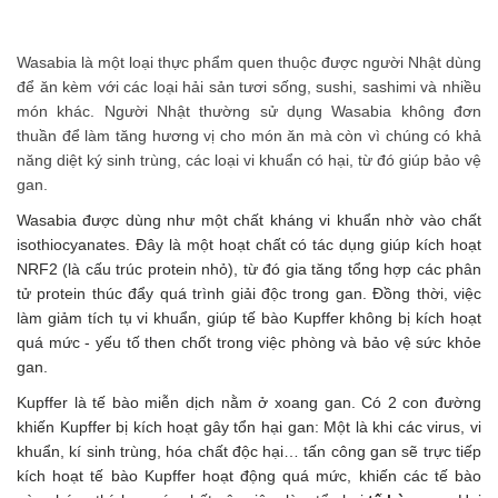
Wasabia là một loại thực phẩm quen thuộc được người Nhật dùng
để ăn kèm với các loại hải sản tươi sống, sushi, sashimi và nhiều
món khác. Người Nhật thường sử dụng Wasabia không đơn
thuần để làm tăng hương vị cho món ăn mà còn vì chúng có khả
năng diệt ký sinh trùng, các loại vi khuẩn có hại, từ đó giúp bảo vệ
gan.
Wasabia được dùng như một chất kháng vi khuẩn nhờ vào chất
isothiocyanates. Đây là một hoạt chất có tác dụng giúp kích hoạt
NRF2 (là cấu trúc protein nhỏ), từ đó gia tăng tổng hợp các phân
tử protein thúc đẩy quá trình giải độc trong gan. Đồng thời, việc
làm giảm tích tụ vi khuẩn, giúp tế bào Kupffer không bị kích hoạt
quá mức - yếu tố then chốt trong việc phòng và bảo vệ sức khỏe
gan.
Kupffer là tế bào miễn dịch nằm ở xoang gan. Có 2 con đường
khiến Kupffer bị kích hoạt gây tổn hại gan: Một là khi các virus, vi
khuẩn, kí sinh trùng, hóa chất độc hại… tấn công gan sẽ trực tiếp
kích hoạt tế bào Kupffer hoạt động quá mức, khiến các tế bào