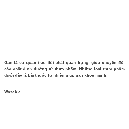
thể nhịn cười
Đánh bay mụn nhanh chóng với các nguyên
liệu tự nhiên tại nhà
Phải chăng hạnh phúc là phải hy sinh?
Những bí quyết làm đẹp truyền miệng nên
ngừng tin tưởng
Những món ăn vặt không thể bỏ qua khi đến
Gan là cơ quan trao đổi chất quan trọng, giúp chuyển đổi
Thái Lan
các chất dinh dưỡng từ thực phẩm. Những loại thực phẩm
dưới đây là bài thuốc tự nhiên giúp gan khoẻ mạnh.
Wasabia