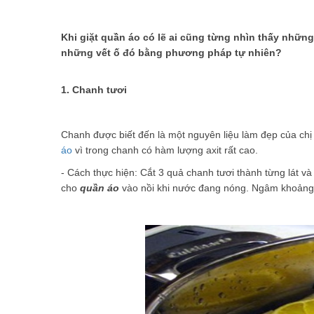
Những món ăn vặt không thể bỏ qua khi đến Thái Lan
Khi giặt quần áo có lẽ ai cũng từng nhìn thấy những
những vết ố đó bằng phương pháp tự nhiên?
1. Chanh tươi
Chanh được biết đến là một nguyên liệu làm đẹp của chị 
áo
vì trong chanh có hàm lượng axit rất cao.
- Cách thực hiện: Cắt 3 quả chanh tươi thành từng lát và 
cho
quần áo
vào nồi khi nước đang nóng. Ngâm khoảng 1