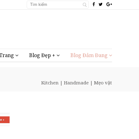
 Trang
Blog Đẹp +
Blog Đảm Đang
Kitchen
|
Handmade
|
Mẹo vặt