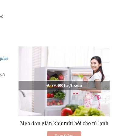
bỏ
quần
 và
89.400 lượt xem
Mẹo đơn giản khử mùi hôi cho tủ lạnh
Xem thêm