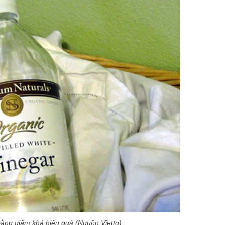
ằng giấm khá hiệu quả (Nguồn:Viettq)