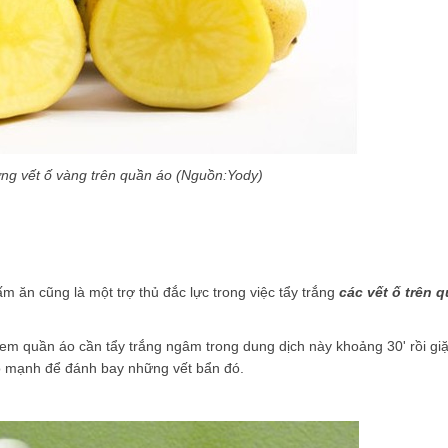
ững vết ố vàng trên quần áo (Nguồn:Yody)
m ăn cũng là một trợ thủ đắc lực trong việc tẩy trắng
c
á
c vết ố trên 
em quần áo cần tẩy trắng ngâm trong dung dịch này khoảng 30' rồi giặ
 vò mạnh để đánh bay những vết bẩn đó.