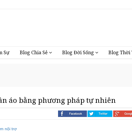
Vũng Tàu
m Sự
Blog Chia Sẻ
Blog Đời Sống
Blog Thời
uần áo bằng phương pháp tự nhiên
i nhà
m nội trợ