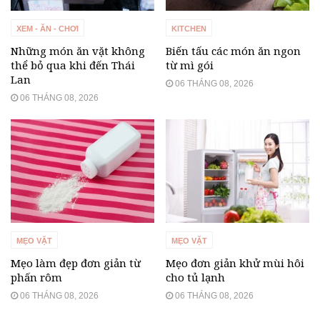
XEM - ĂN - CHƠI
KITCHEN
Những món ăn vặt không
Biến tấu các món ăn ngon
thể bỏ qua khi đến Thái
từ mì gói
Lan
06 THÁNG 08, 2026
06 THÁNG 08, 2026
MẸO VẶT
MẸO VẶT
Mẹo làm đẹp đơn giản từ
Mẹo đơn giản khử mùi hôi
phấn rôm
cho tủ lạnh
06 THÁNG 08, 2026
06 THÁNG 08, 2026