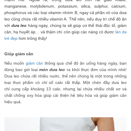
manganese, molybdenum, potassium, silica, sulphur, calcium,
phosphorus và các lo
ạ
i vitamin nhóm B, ngay c
ả
ph
ầ
n v
ỏ
c
ủ
a d
ư
a
leo cũng ch
ứ
a r
ấ
t nhi
ề
u vitamin A. Th
ế
nên, n
ế
u duy trì ch
ế
đ
ộ
ăn
v
ớ
i
d
ư
a leo
hàng ngày, chúng ta s
ẽ
giúp c
ơ
th
ể
th
ả
i đ
ộ
c t
ố
, gi
ả
m
cân, h
ạ
huy
ế
t áp… và th
ậ
m chí còn giúp các nàng có được
làn da
trẻ đẹp
h
ơ
n trông th
ấ
y!
Giúp giảm cân
Nếu muốn
giảm cân
thông qua chế độ ăn uống hàng ngày, bạn
đừng bao giờ loại
món dưa leo
ra khỏi thực đơn của mình nhé!
Dưa leo chứa rất nhiều nước, thế nên chúng là một trong những
loại thực phẩm có chỉ số calo rất thấp. Một chén đầy dưa leo
chỉ cung cấp khoảng 13 calo, nhưng lại chứa nhiều chất xơ và
chất chống oxy hóa giúp cải thiện hệ tiêu hóa và giúp giảm cân
hiệu quả.