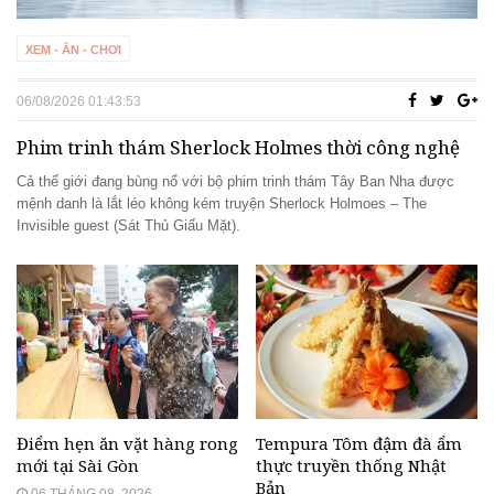
thể nhịn cười
Đánh bay mụn nhanh chóng với các nguyên
XEM - ĂN - CHƠI
liệu tự nhiên tại nhà
06/08/2026 01:43:53
Phải chăng hạnh phúc là phải hy sinh?
Những bí quyết làm đẹp truyền miệng nên
Phim trinh thám Sherlock Holmes thời công nghệ
ngừng tin tưởng
Cả thế giới đang bùng nổ với bộ phim trinh thám Tây Ban Nha được
mệnh danh là lắt léo không kém truyện Sherlock Holmoes – The
Những món ăn vặt không thể bỏ qua khi đến
Invisible guest (Sát Thủ Giấu Mặt).
Thái Lan
Điểm hẹn ăn vặt hàng rong
Tempura Tôm đậm đà ẩm
mới tại Sài Gòn
thực truyền thống Nhật
Bản