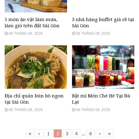
5 món ăn vặt làm mưa,
3 nhà hàng buffet giá rẻ tại
làm gió trên đất Sài Gòn
Sài Gòn
06 THÁNG 08, 2026
06 THÁNG 08, 2026
Địa chỉ quán bún bò ngon
Bật mí Món Chè Hé Tại Đà
tại Sài Gòn
Lạt
06 THÁNG 08, 2026
06 THÁNG 08, 2026
«
‹
›
»
1
2
3
4
...
6