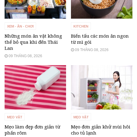
XEM - ĂN - CHƠI
KITCHEN
Những món ăn vặt không
Biến tấu các món ăn ngon
thể bỏ qua khi đến Thái
từ mì gói
Lan
09 THÁNG 08, 2026
09 THÁNG 08, 2026
MẸO VẶT
MẸO VẶT
Mẹo làm đẹp đơn giản từ
Mẹo đơn giản khử mùi hôi
phấn rôm
cho tủ lạnh