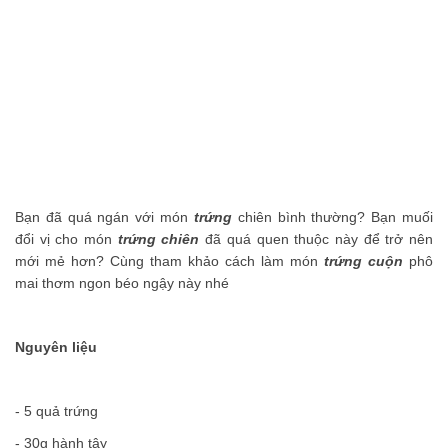
thể nhịn cười
Đánh bay mụn nhanh chóng với các nguyên
liệu tự nhiên tại nhà
Phải chăng hạnh phúc là phải hy sinh?
Những bí quyết làm đẹp truyền miệng nên
ngừng tin tưởng
Những món ăn vặt không thể bỏ qua khi đến
Bạn đã quá ngán với món
trứng
chiên bình thường? Bạn muối
Thái Lan
đổi vị cho món
trứng chiên
đã quá quen thuộc này để trở nên
mới mẻ hơn? Cùng tham khảo cách làm món
trứng cuộn
phô
mai thơm ngon béo ngậy này nhé
Nguyên liệu
- 5 quả trứng
- 30g hành tây