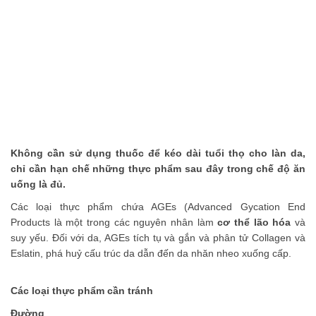
thể nhịn cười
Đánh bay mụn nhanh chóng với các nguyên
liệu tự nhiên tại nhà
Phải chăng hạnh phúc là phải hy sinh?
Những bí quyết làm đẹp truyền miệng nên
ngừng tin tưởng
Những món ăn vặt không thể bỏ qua khi đến
Không cần sử dụng thuốc để kéo dài tuổi thọ cho làn da,
Thái Lan
chỉ cần hạn chế những thực phẩm sau đây trong chế độ ăn
uống là đủ.
Các loại thực phẩm chứa AGEs (Advanced Gycation End
Products là một trong các nguyên nhân làm
cơ thể lão hóa
và
suy yếu. Đối với da, AGEs tích tụ và gắn và phân tử Collagen và
Eslatin, phá huỷ cấu trúc da dẫn đến da nhăn nheo xuống cấp.
Các loại thực phẩm cần tránh
Đường