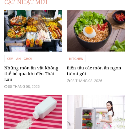
CẬP NHẬT MỚI
XEM - ĂN - CHƠI
KITCHEN
Những món ăn vặt không
Biến tấu các món ăn ngon
thể bỏ qua khi đến Thái
từ mì gói
Lan
08 THÁNG 08, 2026
08 THÁNG 08, 2026