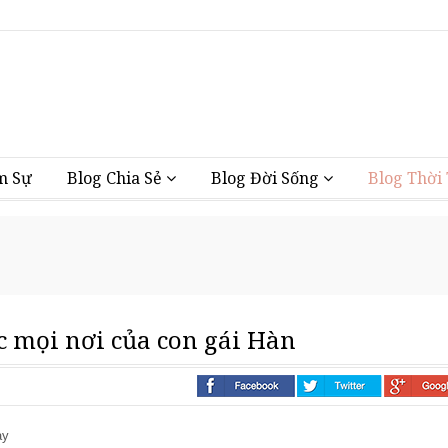
Vũng Tàu
m Sự
Blog Chia Sẻ
Blog Đời Sống
Blog Thời
c mọi nơi của con gái Hàn
i nhà
ay