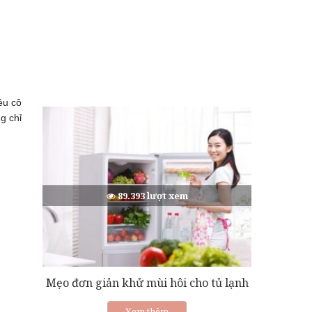
ều cô
g chỉ
89.393 lượt xem
Mẹo đơn giản khử mùi hôi cho tủ lạnh
Xem thêm