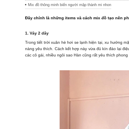
Những món ăn vặt không thể bỏ qua khi đến Thái Lan
Mix đồ thông minh biến người mập thành mi nhon
Đây chính là những items và cách mix đồ tạo nên p
1. Váy 2 dây
Trong tiết trời xuân hè hơi se lạnh hiện tại, xu hướng 
nàng yêu thích. Cách kết hợp này vừa đủ kín đáo lại điệ
các cô gái, nhiều ngôi sao Hàn cũng rất yêu thích phong