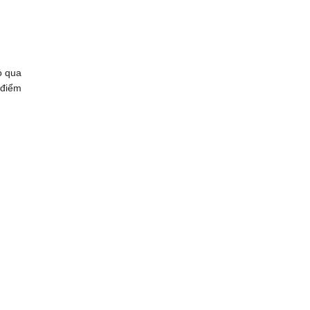
ỏ qua
 điểm