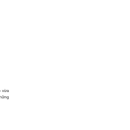
o vừa
những