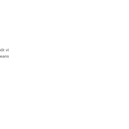
ột vì
Jeans