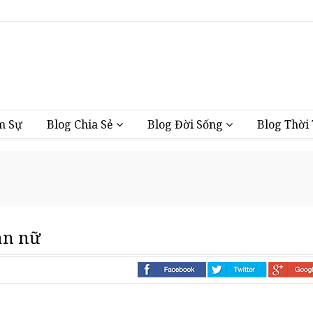
Vũng Tàu
m Sự
Blog Chia Sẻ
Blog Đời Sống
Blog Thời
ạn nữ
i nhà