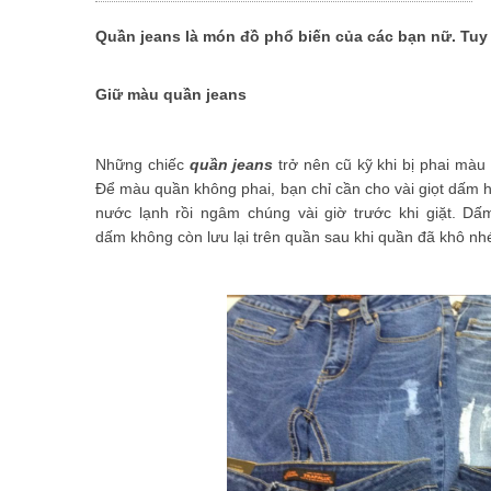
Những món ăn vặt không thể bỏ qua khi đến Thái Lan
Quần jeans là món đồ phổ biến của các bạn nữ. Tuy
Giữ màu quần jeans
Những chiếc
quần jeans
trở nên cũ kỹ khi bị phai mà
Để màu quần không phai, bạn chỉ cần cho vài giọt dấm
nước lạnh rồi ngâm chúng vài giờ trước khi giặt. Dấ
dấm không còn lưu lại trên quần sau khi quần đã khô nh