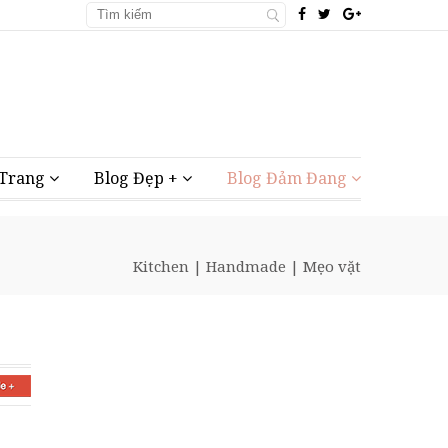
 Trang
Blog Đẹp +
Blog Đảm Đang
Kitchen
|
Handmade
|
Mẹo vặt