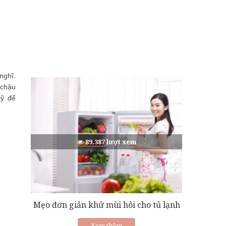
nghĩ.
 chậu
kỹ để
89.387 lượt xem
Mẹo đơn giản khử mùi hôi cho tủ lạnh
Xem thêm