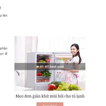
!
ự lên
 phần
ục đi
89.405 lượt xem
Mẹo đơn giản khử mùi hôi cho tủ lạnh
Xem thêm