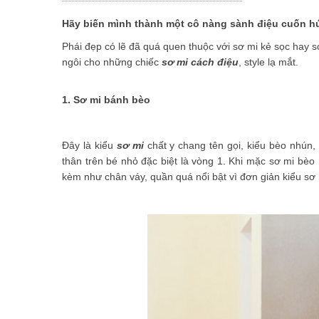
Những món ăn vặt không thể bỏ qua khi đến Thái Lan
Hãy biến mình thành một cô nàng sành điệu cuốn hút
Phái đẹp có lẽ đã quá quen thuộc với sơ mi kẻ sọc hay s
ngôi cho những chiếc
sơ mi cách điệu
, style lạ mắt.
1. Sơ mi bánh bèo
Đây là kiểu
sơ mi
chất y chang tên gọi, kiểu bèo nhún,
thân trên bé nhỏ đặc biệt là vòng 1. Khi mặc sơ mi bè
kèm như chân váy, quần quá nổi bật vì đơn giản kiểu sơ