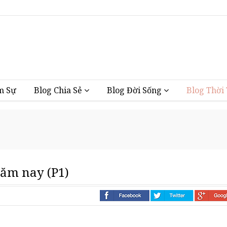
Vũng Tàu
m Sự
Blog Chia Sẻ
Blog Đời Sống
Blog Thời
ăm nay (P1)
i nhà