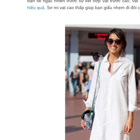
Bạn sẽ ngạc nhiên trước sự kết hợp vạt trước cao, vạt 
hiệu quả
. Sơ mi vạt cao thấp giúp bạn giấu nhẹm đi đô