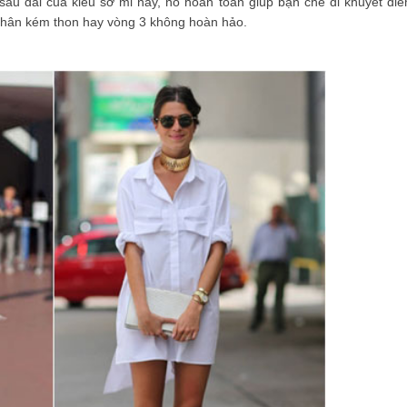
sau dài của kiểu sơ mi này, nó hoàn toàn giúp bạn che đi khuyết điể
i chân kém thon hay vòng 3 không hoàn hảo.